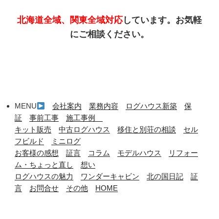
北海道全域、関東全域対応
しています。お気軽
にご相談ください。
MENU
会社案内
業務内容
ログハウス新築
保
証
事前工事
施工事例
キット販売
中古ログハウス
移住と別荘の相談
セル
フビルド
ミニログ
お客様の感想
証言
コラム
モデルハウス
リフォー
ム・ちょっと直し
想い
ログハウスの魅力
ワンダーキャビン
北の国日記
証
言
お問合せ
その他
HOME