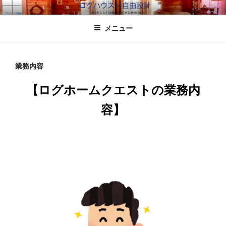
コ
ログホームくえすと
北海道のログハウスなら
ン
メニュー
テ
ン
ツ
へ
業務内容
ス
【ログホームクエストの業務内
キ
ッ
容】
プ