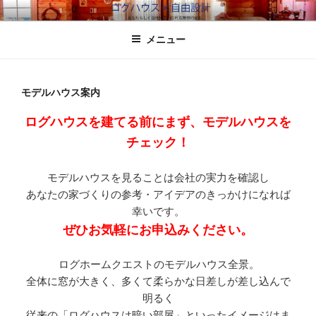
コ
ログホームくえすと
北海道のログハウスなら
ン
メニュー
テ
ン
ツ
へ
モデルハウス案内
ス
ログハウスを建てる前にまず、モデルハウスを
キ
チェック！
ッ
プ
モデルハウスを見ることは会社の実力を確認し
あなたの家づくりの参考・アイデアのきっかけになれば
幸いです。
ぜひお気軽にお申込みください。
ログホームクエストのモデルハウス全景。
全体に窓が大きく、多くて柔らかな日差しが差し込んで
明るく
従来の「ログハウスは暗い部屋」といったイメージはま