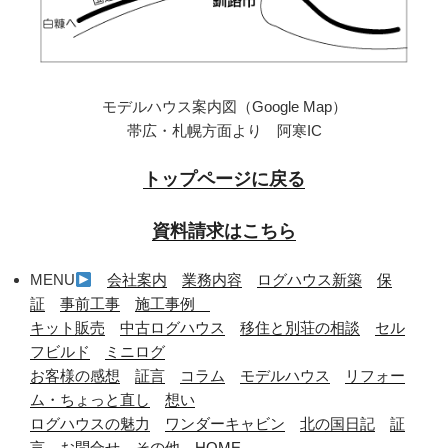
モデルハウス案内図（Google Map）
帯広・札幌方面より 阿寒IC
トップページに戻る
資料請求はこちら
MENU
会社案内
業務内容
ログハウス新築
保
証
事前工事
施工事例
キット販売
中古ログハウス
移住と別荘の相談
セル
フビルド
ミニログ
お客様の感想
証言
コラム
モデルハウス
リフォー
ム・ちょっと直し
想い
ログハウスの魅力
ワンダーキャビン
北の国日記
証
言
お問合せ
その他
HOME