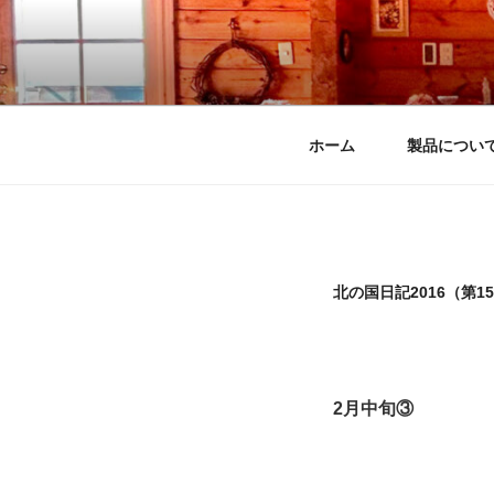
コ
ン
テ
ログホームく
北海道のログハウスなら
ン
ツ
へ
ホーム
製品につい
ス
キ
ッ
プ
北の国日記2016（第1
2月中旬③