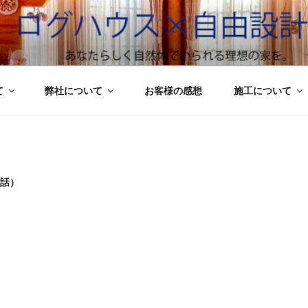
えすと
て
弊社について
お客様の感想
施工について
5話）